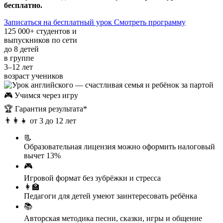
бесплатно.
Записаться на бесплатный урок
Смотреть программу
125 000+
студентов и
выпускников по сети
до 8
детей
в группе
3–12
лет
возраст учеников
🎮
Учимся через игру
🏆
Гарантия результата*
👨‍👩‍👧
от 3 до 12 лет
📃
Образовательная лицензия
можно оформить налоговый
вычет 13%
🎮
Игровой формат
без зубрёжки и стресса
👩‍🏫
Педагоги для детей
умеют заинтересовать ребёнка
📚
Авторская методика
песни, сказки, игры и общение