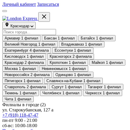
Личный кабинет
Записаться
Краснодар
Армавир
1 филиал
Баксан
1 филиал
Батайск
1 филиал
Великий Новгород
1 филиал
Владикавказ
1 филиал
Екатеринбург
4 филиала
Ессентуки
1 филиал
Кисловодск
1 филиал
Красногорск
2 филиала
Краснодар
2 филиала
Кропоткин
1 филиал
Майкоп
1 филиал
Москва
1 филиал
Невинномысск
1 филиал
Новороссийск
2 филиала
Одинцово
1 филиал
Пятигорск
1 филиал
Славянск-на-Кубани
1 филиал
Ставрополь
2 филиала
Сургут
1 филиал
Таганрог
1 филиал
Тюмень
1 филиал
Челябинск
1 филиал
Черкесск
1 филиал
Чита
1 филиал
Филиалы в городе
(2)
ул. Старокубанская, 127 а
+7 (918) 118-47-47
пн-пт 9:00 - 21:00
сб-вс: 10:00-18:00