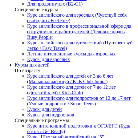
Для продвинутых (B2-C1)
Специальные курсы
Курс английского для взрослых (Чувствуй себя
свободно / Feel Free)
Курс английского в профессиональной сфере для
сотрудников и работодателей (Деловые люди /
Busy People)
Курс английского для путешествий (Путешествуй
легко / Easy Travel)
Летние интенсивные курсы для взрослых
Курсы для взрослых
Курсы для детей
По возрасту
Курс английского для детей от 3 до 6 лет
(Малышковый клуб / Kids Club Junior)
Курс английского для детей от 7 до 12 лет
(Детский клуб / Kids Club)
Курс английского для подростков от 12 до 17 лет
(Умные подростки / Smart Teens)
Курсы для детей
Курсы для подростков
Специальные программы
Курс интенсивной подготовки к ОГЭ/ЕГЭ (Будь
готов / Get Ready)
Курс "Школьный английский на "5"