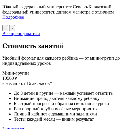
Южный федеральный университет
Северо-Кавказский
М
федеральный университет, диплом магистра с отличием
С
Подробнее
→
(
‹
›
Все преподаватели
Стоимость
занятий
Удобный формат для каждого ребёнка — от мини-групп до
индивидуальных уроков
Мини-группа
10560
₽
в месяц · от 16 ак. часов*
До 3 детей в группе — каждый успевает ответить
Внимание преподавателя каждому ребёнку
Быстрый прогресс и обратная связь после урока
Разговорный клуб и весёлые мероприятия
Личный кабинет с домашними заданиями
Тесты каждый месяц — видим результат
Записаться