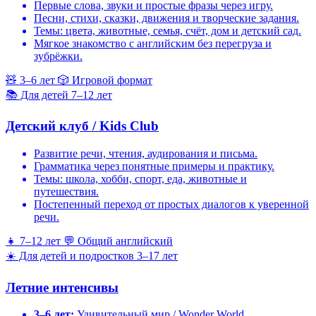
Первые слова, звуки и простые фразы через игру.
Песни, стихи, сказки, движения и творческие задания.
Темы: цвета, животные, семья, счёт, дом и детский сад.
Мягкое знакомство с английским без перегруза и
зубрёжки.
🧸
3–6 лет
🎲
Игровой формат
📚
Для детей 7–12 лет
Детский клуб / Kids Club
Развитие речи, чтения, аудирования и письма.
Грамматика через понятные примеры и практику.
Темы: школа, хобби, спорт, еда, животные и
путешествия.
Постепенный переход от простых диалогов к уверенной
речи.
👧
7–12 лет
💬
Общий английский
☀️
Для детей и подростков 3–17 лет
Летние интенсивы
3–6 лет:
Удивительный мир / Wonder World.