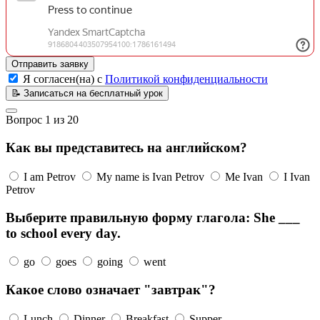
Отправить заявку
Я согласен(на) с
Политикой конфиденциальности
📝
Записаться на бесплатный урок
Вопрос
1
из
20
Как вы представитесь на английском?
I am Petrov
My name is Ivan Petrov
Me Ivan
I Ivan
Petrov
Выберите правильную форму глагола: She ___
to school every day.
go
goes
going
went
Какое слово означает "завтрак"?
Lunch
Dinner
Breakfast
Supper