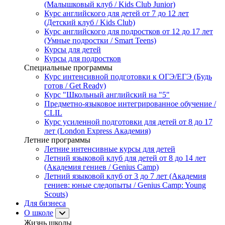
(Малышковый клуб / Kids Club Junior)
Курс английского для детей от 7 до 12 лет
(Детский клуб / Kids Club)
Курс английского для подростков от 12 до 17 лет
(Умные подростки / Smart Teens)
Курсы для детей
Курсы для подростков
Специальные программы
Курс интенсивной подготовки к ОГЭ/ЕГЭ (Будь
готов / Get Ready)
Курс "Школьный английский на "5"
Предметно-языковое интегрированное обучение /
CLIL
Курс усиленной подготовки для детей от 8 до 17
лет (London Express Академия)
Летние программы
Летние интенсивные курсы для детей
Летний языковой клуб для детей от 8 до 14 лет
(Академия гениев / Genius Camp)
Летний языковой клуб от 3 до 7 лет (Академия
гениев: юные следопыты / Genius Camp: Young
Scouts)
Для бизнеса
О школе
Жизнь школы