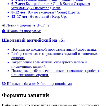
6–7 лет:
Быстрый старт / Quick Start и Открывая
математику / Discovering Math.
8–12 лет:
Юные эксперты / Young Experts.
13–17 лет:
Не отставай / Keep Up.
☀️
Летний формат
👧
3–17 лет
🏫
Школьная программа
Школьный английский на «5»
Помощь по школьной программе английского языка.
Разбор сложных тем, домашних заданий и типичных
ошибок.
Закрепление грамматики, словарного запаса и
письменных заданий.
Поддержка ребёнка, если в школе появились пробелы
или снизились оценки.
📚
Школьная база
✏️
Работа над ошибками
Форматы
занятий
Выберите то, что подходит вашей семье — мы подстроимся