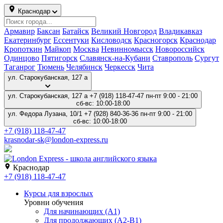
Краснодар
Армавир
Баксан
Батайск
Великий Новгород
Владикавказ
Екатеринбург
Ессентуки
Кисловодск
Красногорск
Краснодар
Кропоткин
Майкоп
Москва
Невинномысск
Новороссийск
Одинцово
Пятигорск
Славянск-на-Кубани
Ставрополь
Сургут
Таганрог
Тюмень
Челябинск
Черкесск
Чита
ул. Старокубанская, 127 а
ул. Старокубанская, 127 а
+7 (918) 118-47-47
пн-пт 9:00 - 21:00
сб-вс: 10:00-18:00
ул. Федора Лузана, 10/1
+7 (928) 840-36-36
пн-пт 9:00 - 21:00
сб-вс: 10:00-18:00
+7 (918) 118-47-47
krasnodar-sk@london-express.ru
Краснодар
+7 (918) 118-47-47
Курсы для взрослых
Уровни обучения
Для начинающих (A1)
Для продолжающих (A2-B1)