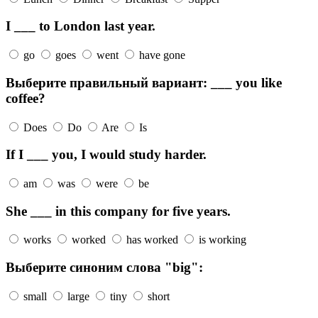
I ___ to London last year.
go
goes
went
have gone
Выберите правильный вариант: ___ you like
coffee?
Does
Do
Are
Is
If I ___ you, I would study harder.
am
was
were
be
She ___ in this company for five years.
works
worked
has worked
is working
Выберите синоним слова "big":
small
large
tiny
short