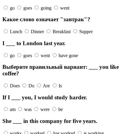
go
goes
going
went
Какое слово означает "завтрак"?
Lunch
Dinner
Breakfast
Supper
I ___ to London last year.
go
goes
went
have gone
Выберите правильный вариант: ___ you like
coffee?
Does
Do
Are
Is
If I ___ you, I would study harder.
am
was
were
be
She ___ in this company for five years.
works
worked
has worked
is working