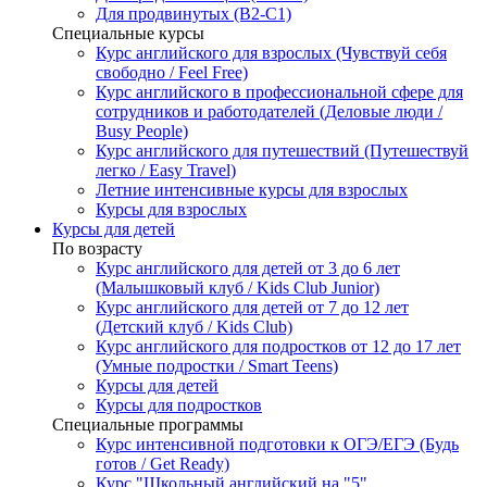
Для продвинутых (B2-C1)
Специальные курсы
Курс английского для взрослых (Чувствуй себя
свободно / Feel Free)
Курс английского в профессиональной сфере для
сотрудников и работодателей (Деловые люди /
Busy People)
Курс английского для путешествий (Путешествуй
легко / Easy Travel)
Летние интенсивные курсы для взрослых
Курсы для взрослых
Курсы для детей
По возрасту
Курс английского для детей от 3 до 6 лет
(Малышковый клуб / Kids Club Junior)
Курс английского для детей от 7 до 12 лет
(Детский клуб / Kids Club)
Курс английского для подростков от 12 до 17 лет
(Умные подростки / Smart Teens)
Курсы для детей
Курсы для подростков
Специальные программы
Курс интенсивной подготовки к ОГЭ/ЕГЭ (Будь
готов / Get Ready)
Курс "Школьный английский на "5"