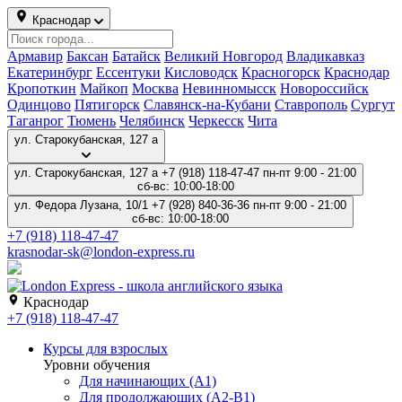
Краснодар
Армавир
Баксан
Батайск
Великий Новгород
Владикавказ
Екатеринбург
Ессентуки
Кисловодск
Красногорск
Краснодар
Кропоткин
Майкоп
Москва
Невинномысск
Новороссийск
Одинцово
Пятигорск
Славянск-на-Кубани
Ставрополь
Сургут
Таганрог
Тюмень
Челябинск
Черкесск
Чита
ул. Старокубанская, 127 а
ул. Старокубанская, 127 а
+7 (918) 118-47-47
пн-пт 9:00 - 21:00
сб-вс: 10:00-18:00
ул. Федора Лузана, 10/1
+7 (928) 840-36-36
пн-пт 9:00 - 21:00
сб-вс: 10:00-18:00
+7 (918) 118-47-47
krasnodar-sk@london-express.ru
Краснодар
+7 (918) 118-47-47
Курсы для взрослых
Уровни обучения
Для начинающих (A1)
Для продолжающих (A2-B1)