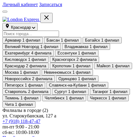
Личный кабинет
Записаться
Краснодар
Армавир
1 филиал
Баксан
1 филиал
Батайск
1 филиал
Великий Новгород
1 филиал
Владикавказ
1 филиал
Екатеринбург
4 филиала
Ессентуки
1 филиал
Кисловодск
1 филиал
Красногорск
2 филиала
Краснодар
2 филиала
Кропоткин
1 филиал
Майкоп
1 филиал
Москва
1 филиал
Невинномысск
1 филиал
Новороссийск
2 филиала
Одинцово
1 филиал
Пятигорск
1 филиал
Славянск-на-Кубани
1 филиал
Ставрополь
2 филиала
Сургут
1 филиал
Таганрог
1 филиал
Тюмень
1 филиал
Челябинск
1 филиал
Черкесск
1 филиал
Чита
1 филиал
Филиалы в городе
(2)
ул. Старокубанская, 127 а
+7 (918) 118-47-47
пн-пт 9:00 - 21:00
сб-вс: 10:00-18:00