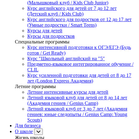
(Малышковый клуб / Kids Club Junior)
Курс английского для детей от 7 до 12 лет
(Детский клуб / Kids Club)
Курс английского для подростков от 12 до 17 лет
(Умные подростки / Smart Teens)
Курсы для детей
Курсы для подростков
Специальные программы
Курс интенсивной подготовки к ОГЭ/ЕГЭ (Будь
готов / Get Ready)
Курс "Школьный английский на "5"
Предметно-языковое интегрированное обучение /
CLIL
Курс усиленной подготовки для детей от 8 до 17
лет (London Express Академия)
Летние программы
Летние интенсивные курсы для детей
Летний языковой клуб для детей от 8 до 14 лет
(Академия гениев / Genius Camp)
Летний языковой клуб от 3 до 7 лет (Академия
гениев: юные следопыты / Genius Camp: Young
Scouts)
Для бизнеса
О школе
Жизнь школы