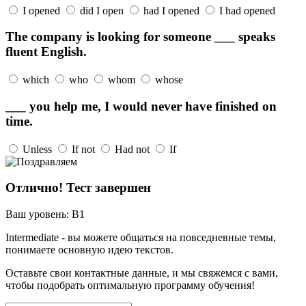
I opened
did I open
had I opened
I had opened
The company is looking for someone ___ speaks
fluent English.
which
who
whom
whose
___ you help me, I would never have finished on
time.
Unless
If not
Had not
If
Отлично! Тест завершен
Ваш уровень:
B1
Intermediate - вы можете общаться на повседневные темы,
понимаете основную идею текстов.
Оставьте свои контактные данные, и мы свяжемся с вами,
чтобы подобрать оптимальную программу обучения!