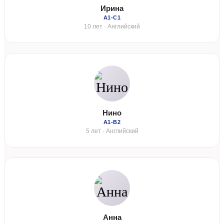
Ирина
А1-С1
10 лет · Английский
Нино
А1-В2
5 лет · Английский
Анна