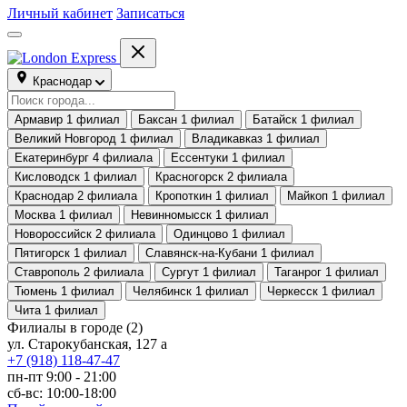
Личный кабинет
Записаться
Краснодар
Армавир
1 филиал
Баксан
1 филиал
Батайск
1 филиал
Великий Новгород
1 филиал
Владикавказ
1 филиал
Екатеринбург
4 филиала
Ессентуки
1 филиал
Кисловодск
1 филиал
Красногорск
2 филиала
Краснодар
2 филиала
Кропоткин
1 филиал
Майкоп
1 филиал
Москва
1 филиал
Невинномысск
1 филиал
Новороссийск
2 филиала
Одинцово
1 филиал
Пятигорск
1 филиал
Славянск-на-Кубани
1 филиал
Ставрополь
2 филиала
Сургут
1 филиал
Таганрог
1 филиал
Тюмень
1 филиал
Челябинск
1 филиал
Черкесск
1 филиал
Чита
1 филиал
Филиалы в городе
(2)
ул. Старокубанская, 127 а
+7 (918) 118-47-47
пн-пт 9:00 - 21:00
сб-вс: 10:00-18:00