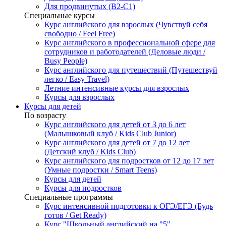
Для продвинутых (B2-C1)
Специальные курсы
Курс английского для взрослых (Чувствуй себя
свободно / Feel Free)
Курс английского в профессиональной сфере для
сотрудников и работодателей (Деловые люди /
Busy People)
Курс английского для путешествий (Путешествуй
легко / Easy Travel)
Летние интенсивные курсы для взрослых
Курсы для взрослых
Курсы для детей
По возрасту
Курс английского для детей от 3 до 6 лет
(Малышковый клуб / Kids Club Junior)
Курс английского для детей от 7 до 12 лет
(Детский клуб / Kids Club)
Курс английского для подростков от 12 до 17 лет
(Умные подростки / Smart Teens)
Курсы для детей
Курсы для подростков
Специальные программы
Курс интенсивной подготовки к ОГЭ/ЕГЭ (Будь
готов / Get Ready)
Курс "Школьный английский на "5"