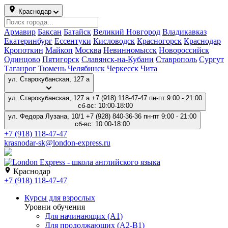
Краснодар
Армавир
Баксан
Батайск
Великий Новгород
Владикавказ
Екатеринбург
Ессентуки
Кисловодск
Красногорск
Краснодар
Кропоткин
Майкоп
Москва
Невинномысск
Новороссийск
Одинцово
Пятигорск
Славянск-на-Кубани
Ставрополь
Сургут
Таганрог
Тюмень
Челябинск
Черкесск
Чита
ул. Старокубанская, 127 а
ул. Старокубанская, 127 а
+7 (918) 118-47-47
пн-пт 9:00 - 21:00
сб-вс: 10:00-18:00
ул. Федора Лузана, 10/1
+7 (928) 840-36-36
пн-пт 9:00 - 21:00
сб-вс: 10:00-18:00
+7 (918) 118-47-47
krasnodar-sk@london-express.ru
Краснодар
+7 (918) 118-47-47
Курсы для взрослых
Уровни обучения
Для начинающих (A1)
Для продолжающих (A2-B1)