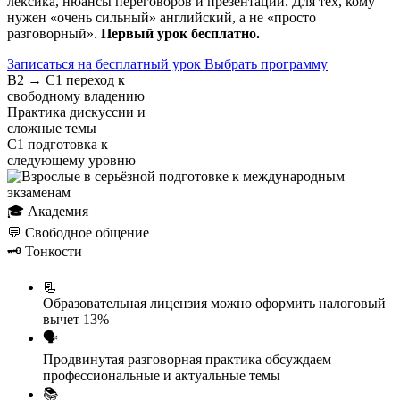
лексика, нюансы переговоров и презентаций. Для тех, кому
нужен «очень сильный» английский, а не «просто
разговорный».
Первый урок бесплатно.
Записаться на бесплатный урок
Выбрать программу
B2 → C1
переход к
свободному владению
Практика
дискуссии и
сложные темы
C1
подготовка к
следующему уровню
🎓
Академия
💬
Свободное общение
🗝️
Тонкости
📃
Образовательная лицензия
можно оформить налоговый
вычет 13%
🗣️
Продвинутая разговорная практика
обсуждаем
профессиональные и актуальные темы
📚