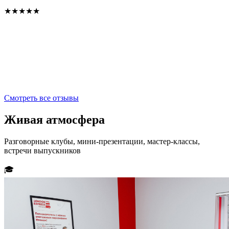
о
★★★★★
я
о
д
п
п
Смотреть все отзывы
Живая
атмосфера
Разговорные клубы, мини-презентации, мастер-классы,
встречи выпускников
🎓