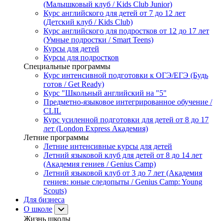
(Малышковый клуб / Kids Club Junior)
Курс английского для детей от 7 до 12 лет
(Детский клуб / Kids Club)
Курс английского для подростков от 12 до 17 лет
(Умные подростки / Smart Teens)
Курсы для детей
Курсы для подростков
Специальные программы
Курс интенсивной подготовки к ОГЭ/ЕГЭ (Будь
готов / Get Ready)
Курс "Школьный английский на "5"
Предметно-языковое интегрированное обучение /
CLIL
Курс усиленной подготовки для детей от 8 до 17
лет (London Express Академия)
Летние программы
Летние интенсивные курсы для детей
Летний языковой клуб для детей от 8 до 14 лет
(Академия гениев / Genius Camp)
Летний языковой клуб от 3 до 7 лет (Академия
гениев: юные следопыты / Genius Camp: Young
Scouts)
Для бизнеса
О школе
Жизнь школы