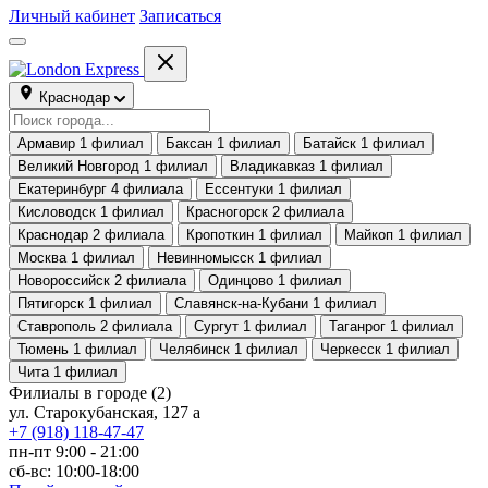
Личный кабинет
Записаться
Краснодар
Армавир
1 филиал
Баксан
1 филиал
Батайск
1 филиал
Великий Новгород
1 филиал
Владикавказ
1 филиал
Екатеринбург
4 филиала
Ессентуки
1 филиал
Кисловодск
1 филиал
Красногорск
2 филиала
Краснодар
2 филиала
Кропоткин
1 филиал
Майкоп
1 филиал
Москва
1 филиал
Невинномысск
1 филиал
Новороссийск
2 филиала
Одинцово
1 филиал
Пятигорск
1 филиал
Славянск-на-Кубани
1 филиал
Ставрополь
2 филиала
Сургут
1 филиал
Таганрог
1 филиал
Тюмень
1 филиал
Челябинск
1 филиал
Черкесск
1 филиал
Чита
1 филиал
Филиалы в городе
(2)
ул. Старокубанская, 127 а
+7 (918) 118-47-47
пн-пт 9:00 - 21:00
сб-вс: 10:00-18:00