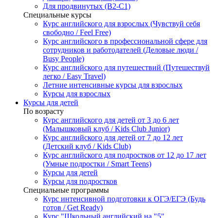
Для продвинутых (B2-C1)
Специальные курсы
Курс английского для взрослых (Чувствуй себя
свободно / Feel Free)
Курс английского в профессиональной сфере для
сотрудников и работодателей (Деловые люди /
Busy People)
Курс английского для путешествий (Путешествуй
легко / Easy Travel)
Летние интенсивные курсы для взрослых
Курсы для взрослых
Курсы для детей
По возрасту
Курс английского для детей от 3 до 6 лет
(Малышковый клуб / Kids Club Junior)
Курс английского для детей от 7 до 12 лет
(Детский клуб / Kids Club)
Курс английского для подростков от 12 до 17 лет
(Умные подростки / Smart Teens)
Курсы для детей
Курсы для подростков
Специальные программы
Курс интенсивной подготовки к ОГЭ/ЕГЭ (Будь
готов / Get Ready)
Курс "Школьный английский на "5"