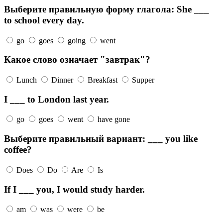
Выберите правильную форму глагола: She ___
to school every day.
go
goes
going
went
Какое слово означает "завтрак"?
Lunch
Dinner
Breakfast
Supper
I ___ to London last year.
go
goes
went
have gone
Выберите правильный вариант: ___ you like
coffee?
Does
Do
Are
Is
If I ___ you, I would study harder.
am
was
were
be