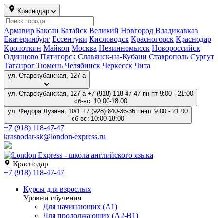
Краснодар
Армавир
Баксан
Батайск
Великий Новгород
Владикавказ
Екатеринбург
Ессентуки
Кисловодск
Красногорск
Краснодар
Кропоткин
Майкоп
Москва
Невинномысск
Новороссийск
Одинцово
Пятигорск
Славянск-на-Кубани
Ставрополь
Сургут
Таганрог
Тюмень
Челябинск
Черкесск
Чита
ул. Старокубанская, 127 а
ул. Старокубанская, 127 а
+7 (918) 118-47-47
пн-пт 9:00 - 21:00
сб-вс: 10:00-18:00
ул. Федора Лузана, 10/1
+7 (928) 840-36-36
пн-пт 9:00 - 21:00
сб-вс: 10:00-18:00
+7 (918) 118-47-47
krasnodar-sk@london-express.ru
Краснодар
+7 (918) 118-47-47
Курсы для взрослых
Уровни обучения
Для начинающих (A1)
Для продолжающих (A2-B1)