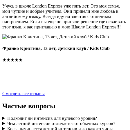
Учусь в школе London Express уже пять лет. Это моя семья,
мои чуткие и добрые учителя. Они привели мне любовь к
П
английскому языку. Всегда иду на занятия с отличным
настроением. Если вы еще не приняли решение где осваивать
этот язык, я вас приглашаю в мою Школу London Express!!!
Д
в
и
Франко Кристина, 13 лет, Детский клуб / Kids Club
т
р
★★★★★
и
Смотреть все отзывы
Частые
вопросы
Подходит ли интенсив для нулевого уровня?
Чем летний интенсив отличается от обычных курсов?
Когда начинается летний интенсив и до какого числа