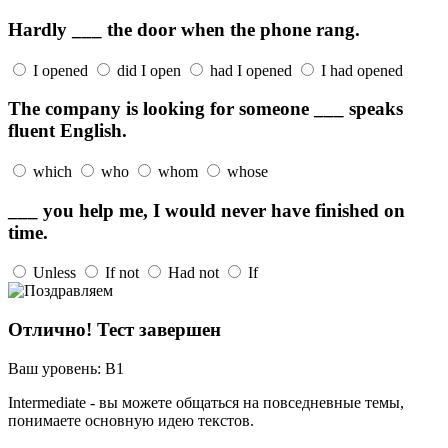
Hardly ___ the door when the phone rang.
I opened
did I open
had I opened
I had opened
The company is looking for someone ___ speaks
fluent English.
which
who
whom
whose
___ you help me, I would never have finished on
time.
Unless
If not
Had not
If
Отлично! Тест завершен
Ваш уровень:
B1
Intermediate - вы можете общаться на повседневные темы,
понимаете основную идею текстов.