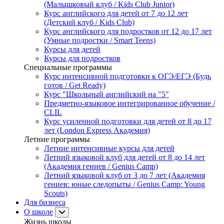
(Малышковый клуб / Kids Club Junior)
Курс английского для детей от 7 до 12 лет
(Детский клуб / Kids Club)
Курс английского для подростков от 12 до 17 лет
(Умные подростки / Smart Teens)
Курсы для детей
Курсы для подростков
Специальные программы
Курс интенсивной подготовки к ОГЭ/ЕГЭ (Будь
готов / Get Ready)
Курс "Школьный английский на "5"
Предметно-языковое интегрированное обучение /
CLIL
Курс усиленной подготовки для детей от 8 до 17
лет (London Express Академия)
Летние программы
Летние интенсивные курсы для детей
Летний языковой клуб для детей от 8 до 14 лет
(Академия гениев / Genius Camp)
Летний языковой клуб от 3 до 7 лет (Академия
гениев: юные следопыты / Genius Camp: Young
Scouts)
Для бизнеса
О школе
Жизнь школы