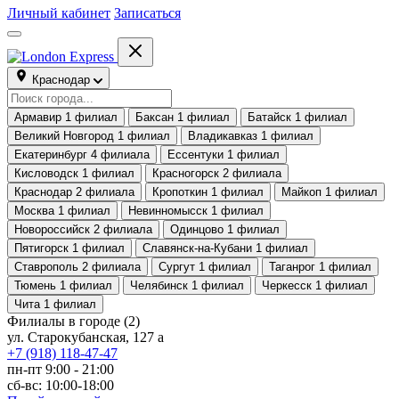
Личный кабинет
Записаться
Краснодар
Армавир
1 филиал
Баксан
1 филиал
Батайск
1 филиал
Великий Новгород
1 филиал
Владикавказ
1 филиал
Екатеринбург
4 филиала
Ессентуки
1 филиал
Кисловодск
1 филиал
Красногорск
2 филиала
Краснодар
2 филиала
Кропоткин
1 филиал
Майкоп
1 филиал
Москва
1 филиал
Невинномысск
1 филиал
Новороссийск
2 филиала
Одинцово
1 филиал
Пятигорск
1 филиал
Славянск-на-Кубани
1 филиал
Ставрополь
2 филиала
Сургут
1 филиал
Таганрог
1 филиал
Тюмень
1 филиал
Челябинск
1 филиал
Черкесск
1 филиал
Чита
1 филиал
Филиалы в городе
(2)
ул. Старокубанская, 127 а
+7 (918) 118-47-47
пн-пт 9:00 - 21:00
сб-вс: 10:00-18:00