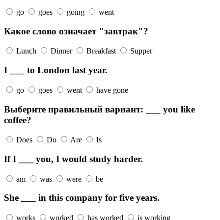
go
goes
going
went
Какое слово означает "завтрак"?
Lunch
Dinner
Breakfast
Supper
I ___ to London last year.
go
goes
went
have gone
Выберите правильный вариант: ___ you like
coffee?
Does
Do
Are
Is
If I ___ you, I would study harder.
am
was
were
be
She ___ in this company for five years.
works
worked
has worked
is working