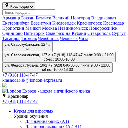
Краснодар
Армавир
Баксан
Батайск
Великий Новгород
Владикавказ
Екатеринбург
Ессентуки
Кисловодск
Красногорск
Краснодар
Кропоткин
Майкоп
Москва
Невинномысск
Новороссийск
Одинцово
Пятигорск
Славянск-на-Кубани
Ставрополь
Сургут
Таганрог
Тюмень
Челябинск
Черкесск
Чита
ул. Старокубанская, 127 а
ул. Старокубанская, 127 а
+7 (918) 118-47-47
пн-пт 9:00 - 21:00
сб-вс: 10:00-18:00
ул. Федора Лузана, 10/1
+7 (928) 840-36-36
пн-пт 9:00 - 21:00
сб-вс: 10:00-18:00
+7 (918) 118-47-47
krasnodar-sk@london-express.ru
Краснодар
+7 (918) 118-47-47
Курсы для взрослых
Уровни обучения
Для начинающих (A1)
Для продолжающих (A2-B1)