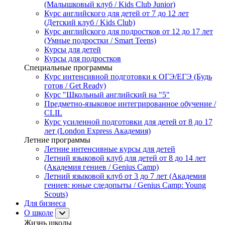
(Малышковый клуб / Kids Club Junior)
Курс английского для детей от 7 до 12 лет
(Детский клуб / Kids Club)
Курс английского для подростков от 12 до 17 лет
(Умные подростки / Smart Teens)
Курсы для детей
Курсы для подростков
Специальные программы
Курс интенсивной подготовки к ОГЭ/ЕГЭ (Будь
готов / Get Ready)
Курс "Школьный английский на "5"
Предметно-языковое интегрированное обучение /
CLIL
Курс усиленной подготовки для детей от 8 до 17
лет (London Express Академия)
Летние программы
Летние интенсивные курсы для детей
Летний языковой клуб для детей от 8 до 14 лет
(Академия гениев / Genius Camp)
Летний языковой клуб от 3 до 7 лет (Академия
гениев: юные следопыты / Genius Camp: Young
Scouts)
Для бизнеса
О школе
Жизнь школы