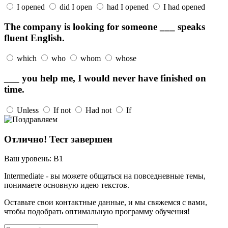
I opened
did I open
had I opened
I had opened
The company is looking for someone ___ speaks
fluent English.
which
who
whom
whose
___ you help me, I would never have finished on
time.
Unless
If not
Had not
If
Отлично! Тест завершен
Ваш уровень:
B1
Intermediate - вы можете общаться на повседневные темы,
понимаете основную идею текстов.
Оставьте свои контактные данные, и мы свяжемся с вами,
чтобы подобрать оптимальную программу обучения!