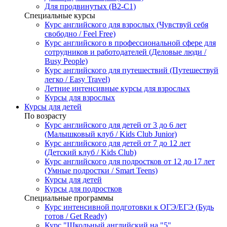
Для продвинутых (B2-C1)
Специальные курсы
Курс английского для взрослых (Чувствуй себя
свободно / Feel Free)
Курс английского в профессиональной сфере для
сотрудников и работодателей (Деловые люди /
Busy People)
Курс английского для путешествий (Путешествуй
легко / Easy Travel)
Летние интенсивные курсы для взрослых
Курсы для взрослых
Курсы для детей
По возрасту
Курс английского для детей от 3 до 6 лет
(Малышковый клуб / Kids Club Junior)
Курс английского для детей от 7 до 12 лет
(Детский клуб / Kids Club)
Курс английского для подростков от 12 до 17 лет
(Умные подростки / Smart Teens)
Курсы для детей
Курсы для подростков
Специальные программы
Курс интенсивной подготовки к ОГЭ/ЕГЭ (Будь
готов / Get Ready)
Курс "Школьный английский на "5"