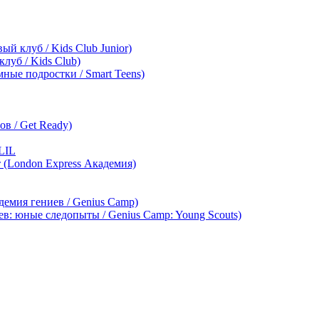
ый клуб / Kids Club Junior)
клуб / Kids Club)
мные подростки / Smart Teens)
в / Get Ready)
LIL
т (London Express Академия)
демия гениев / Genius Camp)
ев: юные следопыты / Genius Camp: Young Scouts)