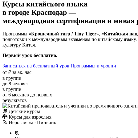
Курсы китайского языка
в городе
Краснодар
—
международная сертификация и живая 
Программы
«Крошечный тигр / Tiny Tiger»
,
«Китайская панд
подготовки к международным экзаменам по китайскому языку. 
культуру Китая.
Первый урок бесплатно.
Записаться на бесплатный урок
Программы и уровни
от ₽
за ак. час
в группе
до 8
человек
в группе
от 6 месяцев
до первых
результатов
🐼
Детские курсы
🐉
Курсы для взрослых
📝
Иероглифы · Пиньинь
📃