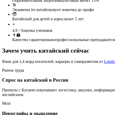
Образовательная лицензия
налоговый вычет 13%
🎯
Экзамены по китайскому
от новичка до профи
🧒
Китайский для детей и взрослых
от 5 лет
⭐
4.9 / 5
оценка учеников
👨‍🏫
Качество гарантировано
профессиональные преподавател
Зачем учить
китайский
сейчас
Язык для 1,4 млрд носителей, карьеры и саморазвития от
Londo
Рынок труда
Спрос на китайский в России
Проекты с Китаем охватывают логистику, закупки, информацио
английским.
Мозг
Иероглифы и мышление