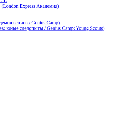
LIL
т (London Express Академия)
демия гениев / Genius Camp)
ев: юные следопыты / Genius Camp: Young Scouts)