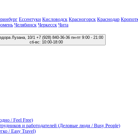
еринбург
Ессентуки
Кисловодск
Красногорск
Краснодар
Кропот
юмень
Челябинск
Черкесск
Чита
едора Лузана, 10/1
+7 (928) 840-36-36
пн-пт 9:00 - 21:00
сб-вс: 10:00-18:00
дно / Feel Free)
трудников и работодателей (Деловые люди / Busy People)
ко / Easy Travel)