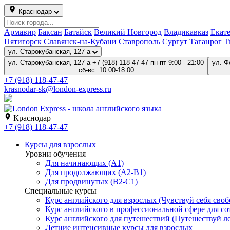
Краснодар
Армавир
Баксан
Батайск
Великий Новгород
Владикавказ
Екат
Пятигорск
Славянск-на-Кубани
Ставрополь
Сургут
Таганрог
Т
ул. Старокубанская, 127 а
ул. Старокубанская, 127 а
+7 (918) 118-47-47
пн-пт 9:00 - 21:00
ул. Ф
сб-вс: 10:00-18:00
+7 (918) 118-47-47
krasnodar-sk@london-express.ru
Краснодар
+7 (918) 118-47-47
Курсы для взрослых
Уровни обучения
Для начинающих (A1)
Для продолжающих (A2-B1)
Для продвинутых (B2-C1)
Специальные курсы
Курс английского для взрослых (Чувствуй себя свобо
Курс английского в профессиональной сфере для со
Курс английского для путешествий (Путешествуй лег
Летние интенсивные курсы для взрослых