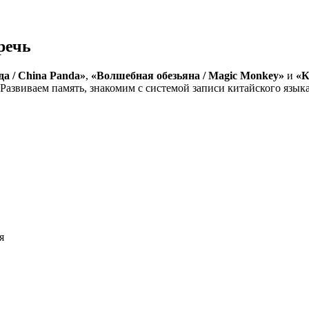
речь
а / China Panda»
,
«Волшебная обезьяна / Magic Monkey»
и
«К
Развиваем память, знакомим с системой записи китайского язык