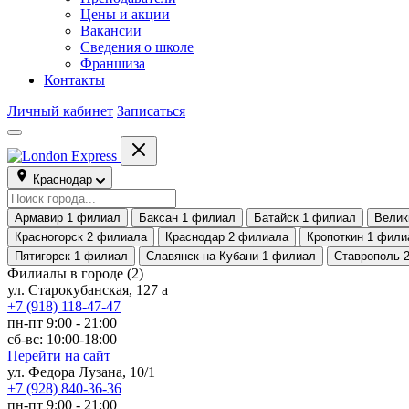
Цены и акции
Вакансии
Сведения о школе
Франшиза
Контакты
Личный кабинет
Записаться
Краснодар
Армавир
1 филиал
Баксан
1 филиал
Батайск
1 филиал
Велик
Красногорск
2 филиала
Краснодар
2 филиала
Кропоткин
1 фили
Пятигорск
1 филиал
Славянск-на-Кубани
1 филиал
Ставрополь
Филиалы в городе
(2)
ул. Старокубанская, 127 а
+7 (918) 118-47-47
пн-пт 9:00 - 21:00
сб-вс: 10:00-18:00
Перейти на сайт
ул. Федора Лузана, 10/1
+7 (928) 840-36-36
пн-пт 9:00 - 21:00