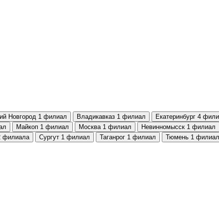
ий Новгород
1 филиал
Владикавказ
1 филиал
Екатеринбург
4 фили
ал
Майкоп
1 филиал
Москва
1 филиал
Невинномысск
1 филиал
2 филиала
Сургут
1 филиал
Таганрог
1 филиал
Тюмень
1 филиа