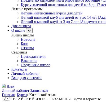
Предметно-языковое интегрированное обучение / C
Курс усиленной подготовки для детей от 8 до 17 ле
Летние программы
Летние интенсивные курсы для детей
Летний языковой клуб для детей от 8 до 14 лет (Ака
Летний языковой клуб от 3 до 7 лет (Академия гени
Для бизнеса
О школе
Жизнь школы
Новости
Блог
Отзывы
Сведения
Преподаватели
Вакансии
Сведения о школе
Контакты
Личный кабинет
Вход для учителей
Дзен
Личный кабинет
Записаться
Главная
›
Курсы
›
Китайский язык
🇨🇳 КИТАЙСКИЙ ЯЗЫК · ЭКЗАМЕНЫ · Дети и взрослые