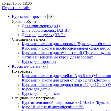
сб-вс: 10:00-18:00
Перейти на сайт
Курсы для взрослых
Уровни обучения
Для начинающих (A1)
Для продолжающих (A2-B1)
Для продвинутых (B2-C1)
Специальные курсы
Курс английского для взрослых (Чувствуй себя свобо
Курс английского в профессиональной сфере для со
Курс английского для путешествий (Путешествуй лег
Летние интенсивные курсы для взрослых
Курсы для взрослых
Курсы для детей
По возрасту
Курс английского для детей от 3 до 6 лет (Малышков
Курс английского для детей от 7 до 12 лет (Детский 
Курс английского для подростков от 12 до 17 лет (У
Курсы для детей
Курсы для подростков
Специальные программы
Курс интенсивной подготовки к ОГЭ/ЕГЭ (Будь гото
Курс "Школьный английский на "5"